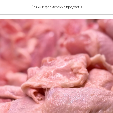
цы, куры, яйцо
Лавки и фермерские продукты