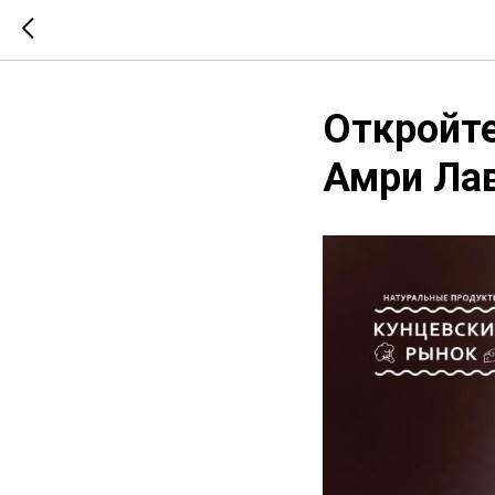
Откройте
Амри Лав