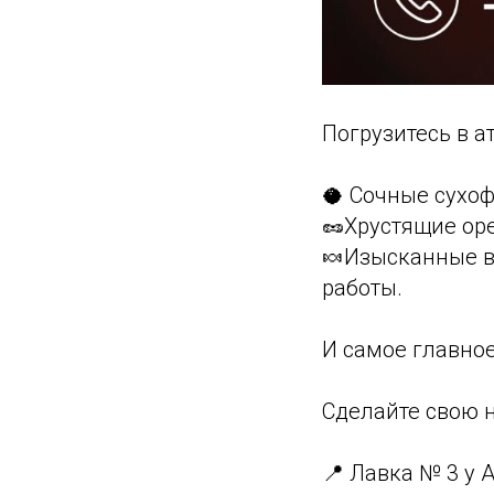
Погрузитесь в 
🥥 Сочные сухоф
🥜Хрустящие ор
🍬Изысканные во
работы.
И самое главно
Сделайте свою н
📍 Лавка № 3 у 