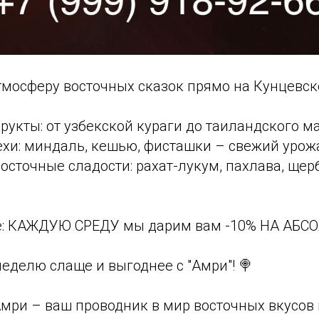
атмосферу восточных сказок прямо на Кунцевск
рукты: от узбекской кураги до таиландского ма
ехи: миндаль, кешью, фисташки – свежий урож
сточные сладости: рахат-лукум, пахлава, щер
е: КАЖДУЮ СРЕДУ мы дарим вам -10% НА АБС
еделю слаще и выгоднее с "Амри"! 🍭
Амри – ваш проводник в мир восточных вкусов